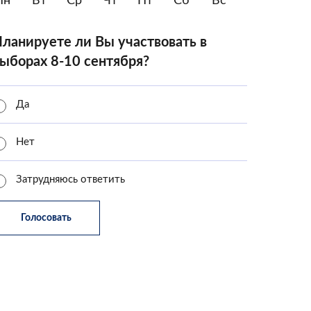
Пн
Вт
Ср
Чт
Пт
Сб
Вс
ланируете ли Вы участвовать в
ыборах 8-10 сентября?
Да
Нет
Затрудняюсь ответить