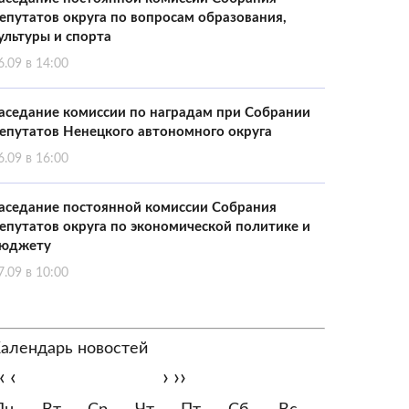
епутатов округа по вопросам образования,
ультуры и спорта
6.09 в 14:00
аседание комиссии по наградам при Собрании
епутатов Ненецкого автономного округа
6.09 в 16:00
аседание постоянной комиссии Собрания
епутатов округа по экономической политике и
юджету
7.09 в 10:00
алендарь новостей
‹
‹
›
››