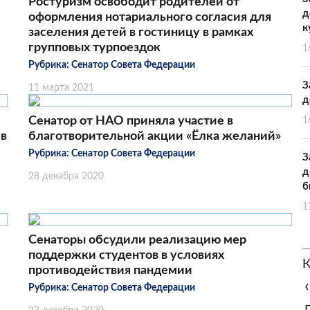
Ростуризм освободит родителей от
д
оформления нотариального согласия для
к
заселения детей в гостиницу в рамках
групповых турпоездок
1
Рубрика:
Сенатор Совета Федерации
З
11 марта 2021
д
Сенатор от НАО приняла участие в
1
 в
благотворительной акции «Ёлка желаний»
Рубрика:
Сенатор Совета Федерации
З
д
28 декабря 2020
б
1
Сенаторы обсудили реализацию мер
поддержки студентов в условиях
К
противодействия пандемии
‹
Рубрика:
Сенатор Совета Федерации