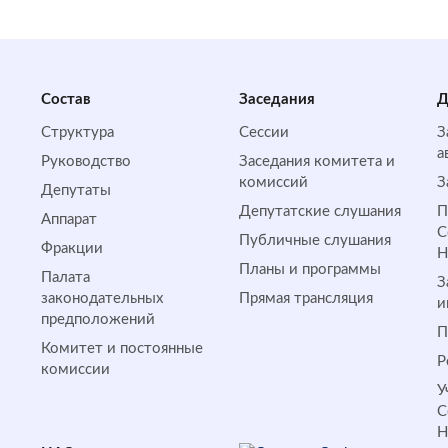
Состав
Заседания
Д
Структура
Сессии
З
а
Руководство
Заседания комитета и
комиссий
З
Депутаты
Депутатские слушания
П
Аппарат
С
Публичные слушания
Фракции
Планы и программы
Палата
З
законодательных
Прямая трансляция
и
предположений
П
Комитет и постоянные
Р
комиссии
У
С