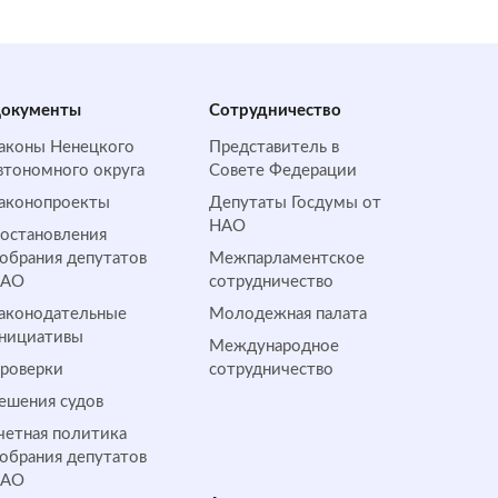
окументы
Сотрудничество
аконы Ненецкого
Представитель в
втономного округа
Совете Федерации
аконопроекты
Депутаты Госдумы от
НАО
остановления
обрания депутатов
Межпарламентское
НАО
сотрудничество
аконодательные
Молодежная палата
нициативы
Международное
роверки
сотрудничество
ешения судов
четная политика
обрания депутатов
НАО