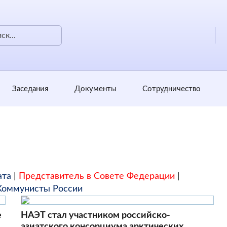
Заседания
Документы
Сотрудничество
ата
|
Представитель в Совете Федерации
|
Коммунисты России
е
НАЭТ стал участником российско-
азиатского консорциума арктических