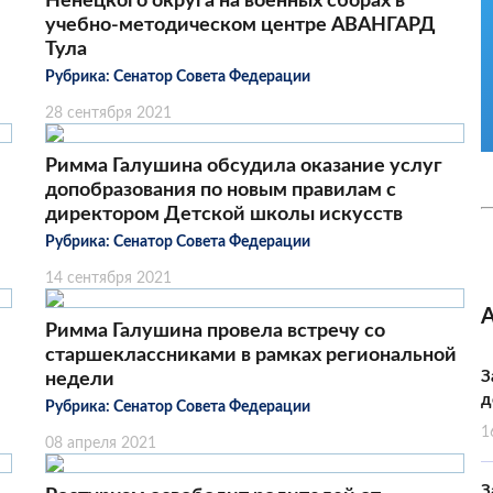
Ненецкого округа на военных сборах в
учебно-методическом центре АВАНГАРД
Тула
Рубрика:
Сенатор Совета Федерации
28 сентября 2021
Римма Галушина обсудила оказание услуг
допобразования по новым правилам с
директором Детской школы искусств
Рубрика:
Сенатор Совета Федерации
14 сентября 2021
Римма Галушина провела встречу со
старшеклассниками в рамках региональной
З
недели
д
Рубрика:
Сенатор Совета Федерации
1
08 апреля 2021
З