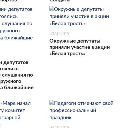
спортов
Солдата
30.10.2019
Окружные депутаты
приняли участие в акции
«Белая трость»
и депутатов
стоялись
 слушания по
кружного
на ближайшие