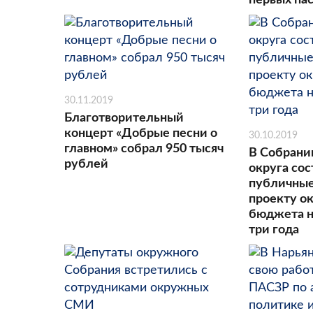
первых па
30.11.2019
Благотворительный
концерт «Добрые песни о
30.10.2019
главном» собрал 950 тысяч
В Собрани
рублей
округа со
публичные
проекту о
бюджета 
три года