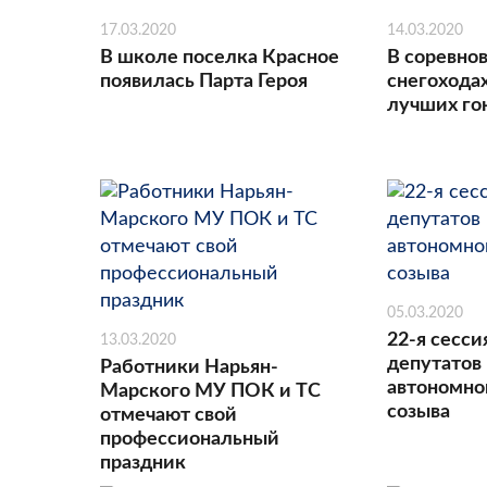
17.03.2020
14.03.2020
В школе поселка Красное
В соревнов
появилась Парта Героя
снегохода
лучших г
05.03.2020
22-я сесси
13.03.2020
депутатов
Работники Нарьян-
автономног
Марского МУ ПОК и ТС
созыва
отмечают свой
профессиональный
праздник