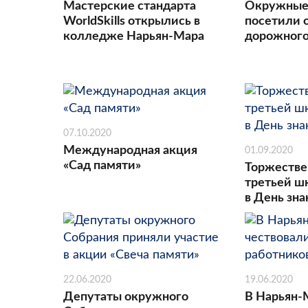
Мастерские стандарта
Окружные
WorldSkills открылись в
посетили 
колледже Нарьян-Мара
дорожного
07.10.2020
Международная акция
01.09.2020
«Сад памяти»
Торжестве
третьей ш
в День зн
22.06.2020
19.06.2020
Депутаты окружного
В Нарьян-