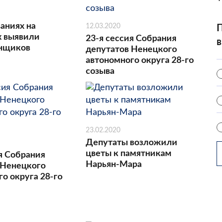
аниях на
12.03.2020
П
х выявили
23-я сессия Собрания
в
онщиков
депутатов Ненецкого
автономного округа 28-го
созыва
23.02.2020
Депутаты возложили
цветы к памятникам
я Собрания
Нарьян-Мара
 Ненецкого
о округа 28-го