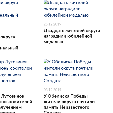
25.12.2019
Двадцать жителей округа
наградили юбилейной
 округа
медалью
ональный
03.12.2019
 Лутовинов
У Обелиска Победы
 юных жителей
жители округа почтили
получением
память Неизвестного