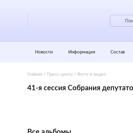
Новости
Информация
Состав
Главная
/
Пресс-центр
/
Фото и видео
41-я сессия Собрания депутат
Все альбомы