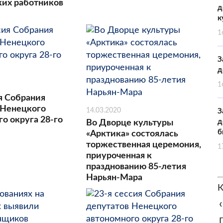
их работников
д
к
1
З
д
1
я Собрания
 Ненецкого
14.03.2020
З
о округа 28-го
д
Во Дворце культуры
б
«Арктика» состоялась
торжественная церемония,
1
приуроченная к
празднованию 85-летия
Нарьян-Мара
К
‹