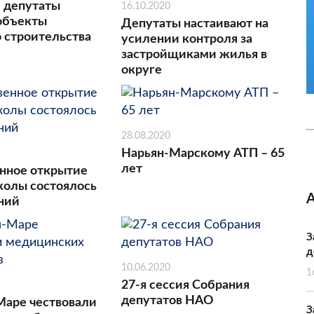
 депутаты
16.10.2020
объекты
Депутаты настаивают на
 строительства
усилении контроля за
застройщиками жилья в
округе
28.08.2020
Нарьян-Марскому АТП – 65
лет
нное открытие
колы состоялось
аний
З
д
10.06.2020
1
27-я сессия Собрания
депутатов НАО
Маре чествовали
З