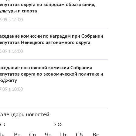
епутатов округа по вопросам образования,
ультуры и спорта
6.09 в 14:00
аседание комиссии по наградам при Собрании
епутатов Ненецкого автономного округа
6.09 в 16:00
аседание постоянной комиссии Собрания
епутатов округа по экономической политике и
юджету
7.09 в 10:00
алендарь новостей
‹
‹
›
››
Пн
Вт
Ср
Чт
Пт
Сб
Вс