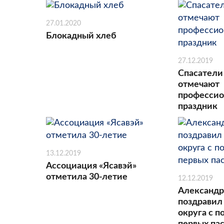
27.01.2020
Блокадный хлеб
27.12.2019
Спасатели
отмечают
професси
праздник
13.12.2019
Ассоциация «Ясавэй»
отметила 30-летие
12.12.2019
Александр
поздравил
округа с 