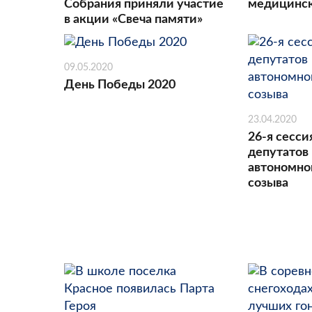
Собрания приняли участие
медицинск
в акции «Свеча памяти»
09.05.2020
День Победы 2020
23.04.2020
26-я сесси
депутатов
автономног
созыва