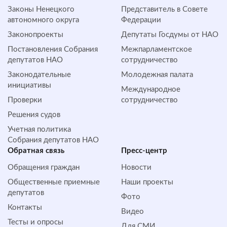
Законы Ненецкого
Представитель в Совете
автономного округа
Федерации
Законопроекты
Депутаты Госдумы от НАО
Постановления Собрания
Межпарламентское
депутатов НАО
сотрудничество
Законодательные
Молодежная палата
инициативы
Международное
Проверки
сотрудничество
Решения судов
Учетная политика
Собрания депутатов НАО
Обратная cвязь
Пресс-центр
Обращения граждан
Новости
Общественные приемные
Наши проекты
депутатов
Фото
Контакты
Видео
Тесты и опросы
Для СМИ