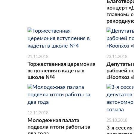
Благотвор
концерт «
главном» 
рекордну
21.11.2018
23.11.2018
Торжественная церемония
Депутаты 
вступления в кадеты в
рабочей п
школе №4
«Коопхоз «
12.11.2018
Молодежная палата
25.10.2018
подвела итоги работы за
3-я сессия
два года