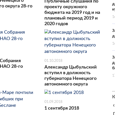
 Ненецкого
Публичные слушания по
д
о округа 28-го
проекту окружного
к
бюджета на 2019 год и на
1
плановый период 2019 и
2020 годов
З
д
1
З
 Собрания
01.10.2018
д
 НАО 28-го
Александр Цыбульский
б
вступил в должность
1
губернатора Ненецкого
автономного округа
К
01.09.2018
‹
1 сентября 2018