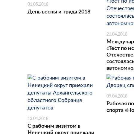
01.05.2018
День весны и труда 2018
21.04.2018
Междунар
«Тест по 
Отечестве
состоялас
автономно
09.04.2018
Рабочая п
спорта «Н
13.04.2018
С рабочим визитом в
Ненецкий округ приехали