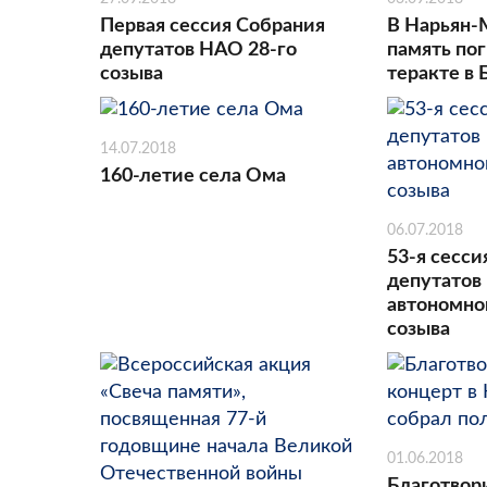
Первая сессия Собрания
В Нарьян-
депутатов НАО 28-го
память по
созыва
теракте в 
14.07.2018
160-летие села Ома
06.07.2018
53-я сесси
депутатов
автономног
созыва
01.06.2018
Благотвор