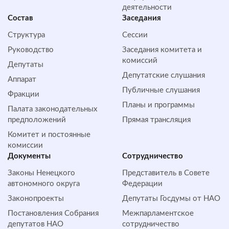
деятельности
Состав
Заседания
Структура
Сессии
Руководство
Заседания комитета и
комиссий
Депутаты
Депутатские слушания
Аппарат
Публичные слушания
Фракции
Планы и программы
Палата законодательных
предположений
Прямая трансляция
Комитет и постоянные
комиссии
Документы
Сотрудничество
Законы Ненецкого
Представитель в Совете
автономного округа
Федерации
Законопроекты
Депутаты Госдумы от НАО
Постановления Собрания
Межпарламентское
депутатов НАО
сотрудничество