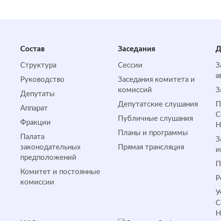
Состав
Заседания
Д
Структура
Сессии
З
а
Руководство
Заседания комитета и
комиссий
З
Депутаты
Депутатские слушания
П
Аппарат
С
Публичные слушания
Фракции
Планы и программы
Палата
З
законодательных
Прямая трансляция
и
предположений
П
Комитет и постоянные
Р
комиссии
У
С