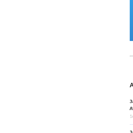
З
д
1
З