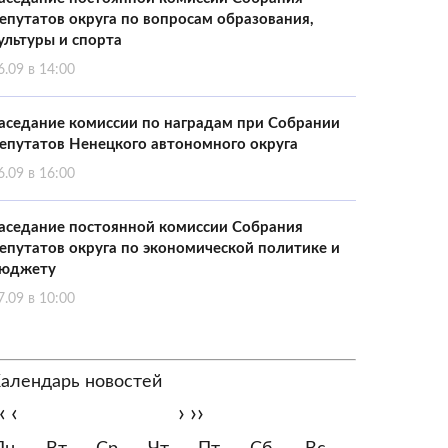
епутатов округа по вопросам образования,
ультуры и спорта
6.09 в 14:00
аседание комиссии по наградам при Собрании
епутатов Ненецкого автономного округа
6.09 в 16:00
аседание постоянной комиссии Собрания
епутатов округа по экономической политике и
юджету
7.09 в 10:00
алендарь новостей
‹
‹
›
››