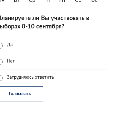
Пн
Вт
Ср
Чт
Пт
Сб
Вс
ланируете ли Вы участвовать в
ыборах 8-10 сентября?
Да
Нет
Затрудняюсь ответить