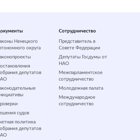
окументы
Сотрудничество
аконы Ненецкого
Представитель в
втономного округа
Совете Федерации
аконопроекты
Депутаты Госдумы от
НАО
остановления
обрания депутатов
Межпарламентское
НАО
сотрудничество
аконодательные
Молодежная палата
нициативы
Международное
роверки
сотрудничество
ешения судов
четная политика
обрания депутатов
НАО