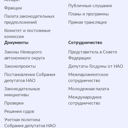
Публичные слушания
Фракции
Планы и программы
Палата законодательных
предположений
Прямая трансляция
Комитет и постоянные
комиссии
Документы
Сотрудничество
Законы Ненецкого
Представитель в Совете
автономного округа
Федерации
Законопроекты
Депутаты Госдумы от НАО
Постановления Собрания
Межпарламентское
депутатов НАО
сотрудничество
Законодательные
Молодежная палата
инициативы
Международное
Проверки
сотрудничество
Решения судов
Учетная политика
Собрания депутатов НАО