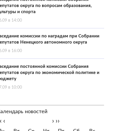
епутатов округа по вопросам образования,
ультуры и спорта
6.09 в 14:00
аседание комиссии по наградам при Собрании
епутатов Ненецкого автономного округа
6.09 в 16:00
аседание постоянной комиссии Собрания
епутатов округа по экономической политике и
юджету
7.09 в 10:00
алендарь новостей
‹
‹
›
››