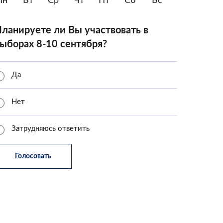
Пн
Вт
Ср
Чт
Пт
Сб
Вс
ланируете ли Вы участвовать в
ыборах 8-10 сентября?
Да
Нет
Затрудняюсь ответить