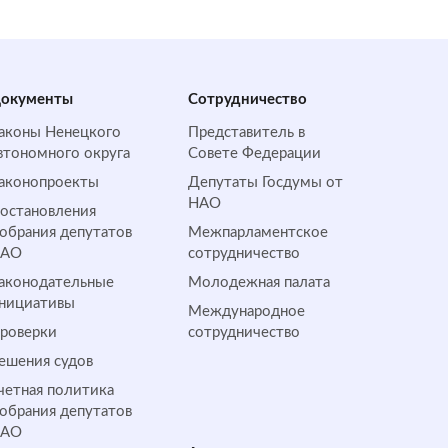
окументы
Сотрудничество
аконы Ненецкого
Представитель в
втономного округа
Совете Федерации
аконопроекты
Депутаты Госдумы от
НАО
остановления
обрания депутатов
Межпарламентское
НАО
сотрудничество
аконодательные
Молодежная палата
нициативы
Международное
роверки
сотрудничество
ешения судов
четная политика
обрания депутатов
НАО