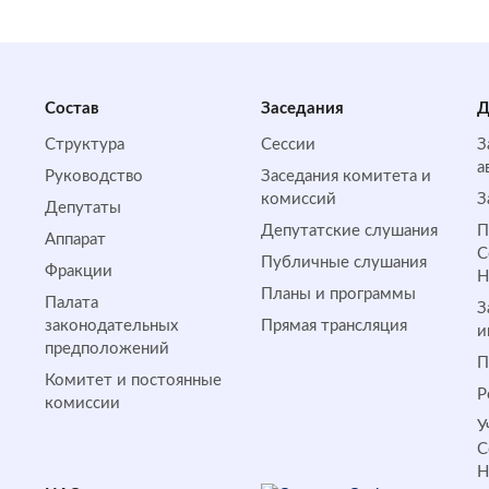
Состав
Заседания
Д
Структура
Сессии
З
а
Руководство
Заседания комитета и
комиссий
З
Депутаты
Депутатские слушания
П
Аппарат
С
Публичные слушания
Фракции
Планы и программы
Палата
З
законодательных
Прямая трансляция
и
предположений
П
Комитет и постоянные
Р
комиссии
У
С