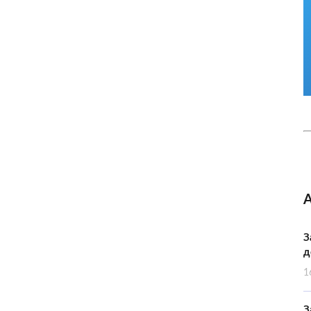
З
д
1
З