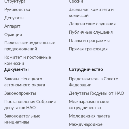
Структура
Сессии
Руководство
Заседания комитета и
комиссий
Депутаты
Депутатские слушания
Аппарат
Публичные слушания
Фракции
Планы и программы
Палата законодательных
предположений
Прямая трансляция
Комитет и постоянные
комиссии
Документы
Сотрудничество
Законы Ненецкого
Представитель в Совете
автономного округа
Федерации
Законопроекты
Депутаты Госдумы от НАО
Постановления Собрания
Межпарламентское
депутатов НАО
сотрудничество
Законодательные
Молодежная палата
инициативы
Международное