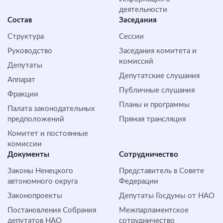
деятельности
Состав
Заседания
Структура
Сессии
Руководство
Заседания комитета и
комиссий
Депутаты
Депутатские слушания
Аппарат
Публичные слушания
Фракции
Планы и программы
Палата законодательных
предположений
Прямая трансляция
Комитет и постоянные
комиссии
Документы
Сотрудничество
Законы Ненецкого
Представитель в Совете
автономного округа
Федерации
Законопроекты
Депутаты Госдумы от НАО
Постановления Собрания
Межпарламентское
депутатов НАО
сотрудничество