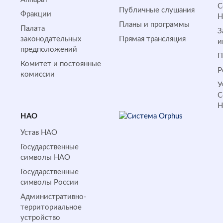
С
Публичные слушания
Фракции
Планы и программы
Палата
З
законодательных
Прямая трансляция
и
предположений
П
Комитет и постоянные
Р
комиссии
У
С
НАО
Устав НАО
Государственные
символы НАО
Государственные
символы России
Административно-
территориальное
устройство