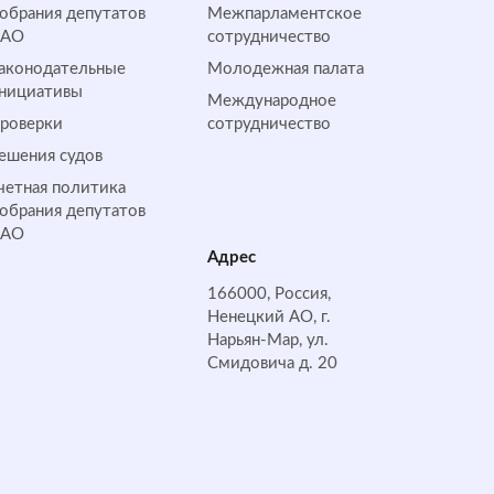
обрания депутатов
Межпарламентское
НАО
сотрудничество
аконодательные
Молодежная палата
нициативы
Международное
роверки
сотрудничество
ешения судов
четная политика
обрания депутатов
НАО
Адрес
166000, Россия,
Ненецкий АО, г.
Нарьян-Мар, ул.
Смидовича д. 20