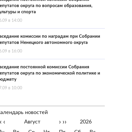
епутатов округа по вопросам образования,
ультуры и спорта
6.09 в 14:00
аседание комиссии по наградам при Собрании
епутатов Ненецкого автономного округа
6.09 в 16:00
аседание постоянной комиссии Собрания
епутатов округа по экономической политике и
юджету
7.09 в 10:00
алендарь новостей
‹
‹
›
››
Август
2026