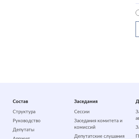
Состав
Заседания
Д
Структура
Сессии
З
а
Руководство
Заседания комитета и
комиссий
З
Депутаты
Депутатские слушания
П
Аппарат