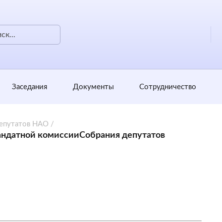
Заседания
Документы
Сотрудничество
депутатов НАО
/
андатной комиссииСобрания депутатов