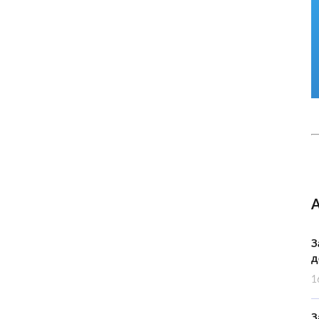
З
д
1
З