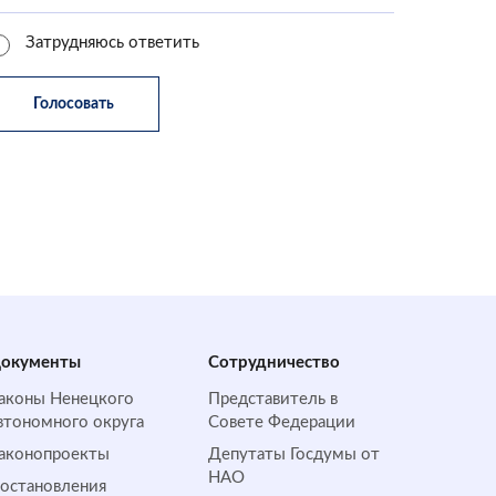
Затрудняюсь ответить
окументы
Сотрудничество
аконы Ненецкого
Представитель в
втономного округа
Совете Федерации
аконопроекты
Депутаты Госдумы от
НАО
остановления