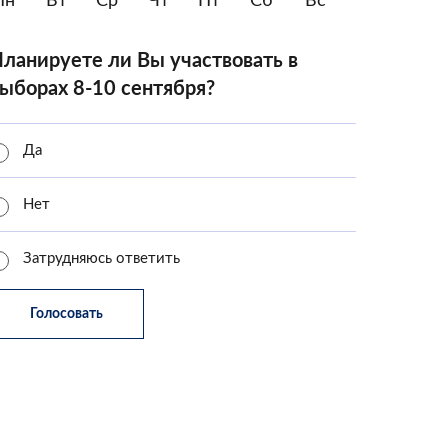
Пн
Вт
Ср
Чт
Пт
Сб
Вс
ланируете ли Вы участвовать в
ыборах 8-10 сентября?
Да
Нет
Затрудняюсь ответить