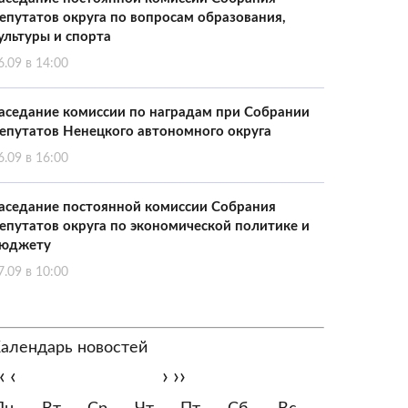
епутатов округа по вопросам образования,
ультуры и спорта
6.09 в 14:00
аседание комиссии по наградам при Собрании
епутатов Ненецкого автономного округа
6.09 в 16:00
аседание постоянной комиссии Собрания
епутатов округа по экономической политике и
юджету
7.09 в 10:00
алендарь новостей
‹
‹
›
››