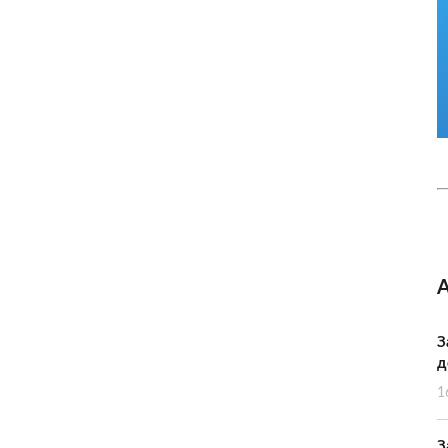
З
д
1
З