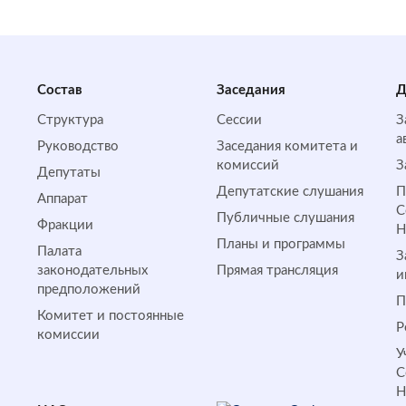
Состав
Заседания
Д
Структура
Сессии
З
а
Руководство
Заседания комитета и
комиссий
З
Депутаты
Депутатские слушания
П
Аппарат
С
Публичные слушания
Фракции
Планы и программы
Палата
З
законодательных
Прямая трансляция
и
предположений
П
Комитет и постоянные
Р
комиссии
У
С