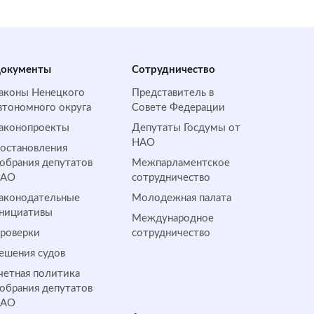
окументы
Сотрудничество
аконы Ненецкого
Представитель в
втономного округа
Совете Федерации
аконопроекты
Депутаты Госдумы от
НАО
остановления
обрания депутатов
Межпарламентское
НАО
сотрудничество
аконодательные
Молодежная палата
нициативы
Международное
роверки
сотрудничество
ешения судов
четная политика
обрания депутатов
НАО