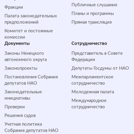
Публичные слушания
Фракции
Планы и программы
Палата законодательных
предположений
Прямая трансляция
Комитет и постоянные
комиссии
Документы
Сотрудничество
Законы Ненецкого
Представитель в Совете
автономного округа
Федерации
Законопроекты
Депутаты Госдумы от НАО
Постановления Собрания
Межпарламентское
депутатов НАО
сотрудничество
Законодательные
Молодежная палата
инициативы
Международное
Проверки
сотрудничество
Решения судов
Учетная политика
Собрания депутатов НАО