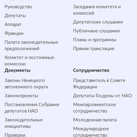
Руководство
Заседания комитета и
комиссий
Депутаты
Депутатские слушания
Аппарат
Публичные слушания
Фракции
Планы и программы
Палата законодательных
предположений
Прямая трансляция
Комитет и постоянные
комиссии
Документы
Сотрудничество
Законы Ненецкого
Представитель в Совете
автономного округа
Федерации
Законопроекты
Депутаты Госдумы от НАО
Постановления Собрания
Межпарламентское
депутатов НАО
сотрудничество
Законодательные
Молодежная палата
инициативы
Международное
Проверки
сотрудничество