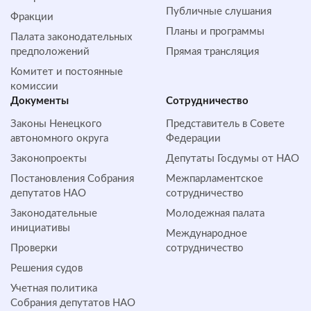
Публичные слушания
Фракции
Планы и программы
Палата законодательных
предположений
Прямая трансляция
Комитет и постоянные
комиссии
Документы
Сотрудничество
Законы Ненецкого
Представитель в Совете
автономного округа
Федерации
Законопроекты
Депутаты Госдумы от НАО
Постановления Собрания
Межпарламентское
депутатов НАО
сотрудничество
Законодательные
Молодежная палата
инициативы
Международное
Проверки
сотрудничество
Решения судов
Учетная политика
Собрания депутатов НАО