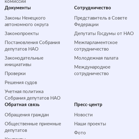
комиссии
Документы
Сотрудничество
Законы Ненецкого
Представитель в Совете
автономного округа
Федерации
Законопроекты
Депутаты Госдумы от НАО
Постановления Собрания
Межпарламентское
депутатов НАО
сотрудничество
Законодательные
Молодежная палата
инициативы
Международное
Проверки
сотрудничество
Решения судов
Учетная политика
Собрания депутатов НАО
Обратная cвязь
Пресс-центр
Обращения граждан
Новости
Общественные приемные
Наши проекты
депутатов
Фото