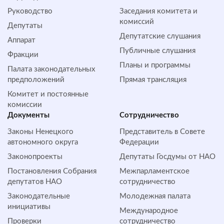
Руководство
Заседания комитета и
комиссий
Депутаты
Депутатские слушания
Аппарат
Публичные слушания
Фракции
Планы и программы
Палата законодательных
предположений
Прямая трансляция
Комитет и постоянные
комиссии
Документы
Сотрудничество
Законы Ненецкого
Представитель в Совете
автономного округа
Федерации
Законопроекты
Депутаты Госдумы от НАО
Постановления Собрания
Межпарламентское
депутатов НАО
сотрудничество
Законодательные
Молодежная палата
инициативы
Международное
Проверки
сотрудничество