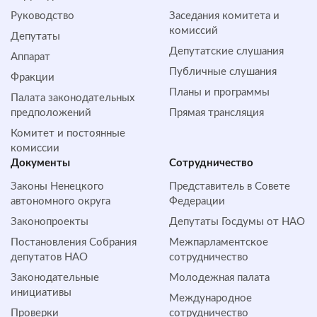
Руководство
Заседания комитета и
комиссий
Депутаты
Депутатские слушания
Аппарат
Публичные слушания
Фракции
Планы и программы
Палата законодательных
предположений
Прямая трансляция
Комитет и постоянные
комиссии
Документы
Сотрудничество
Законы Ненецкого
Представитель в Совете
автономного округа
Федерации
Законопроекты
Депутаты Госдумы от НАО
Постановления Собрания
Межпарламентское
депутатов НАО
сотрудничество
Законодательные
Молодежная палата
инициативы
Международное
Проверки
сотрудничество