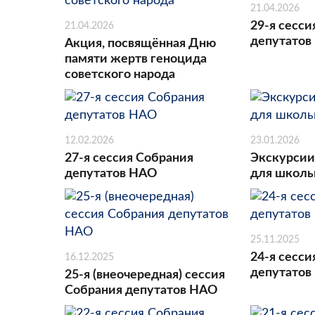
21.04.2026
29-я сесси
21.04.2026
депутатов
Акция, посвящённая Дню
памяти жертв геноцида
советского народа
12.02.2026
23.01.2026
27-я сессия Собрания
Экскурсии
депутатов НАО
для школь
25.11.2025
24-я сесси
16.12.2025
депутатов
25-я (внеочередная) сессия
Собрания депутатов НАО