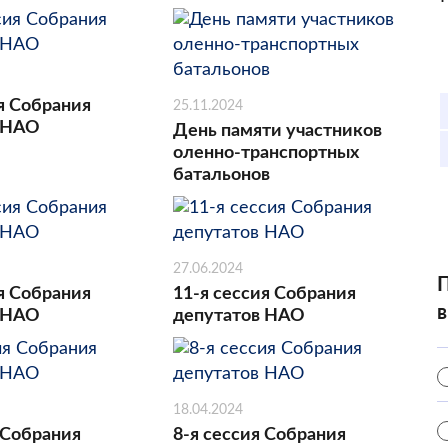
я Собрания
25.11.2024
 НАО
День памяти участников
оленно-транспортных
батальонов
27.06.2024
П
я Собрания
11-я сессия Собрания
в
 НАО
депутатов НАО
18.04.2024
 Собрания
8-я сессия Собрания