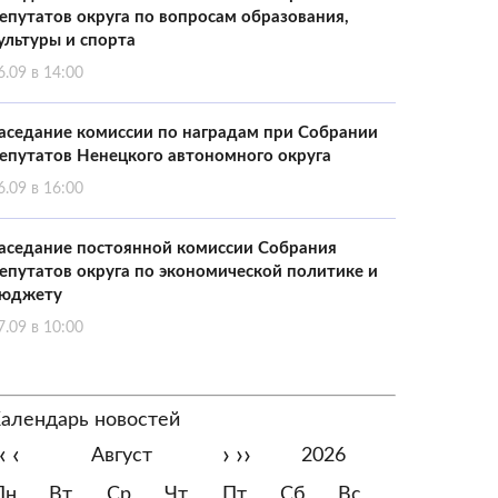
епутатов округа по вопросам образования,
ультуры и спорта
6.09 в 14:00
аседание комиссии по наградам при Собрании
епутатов Ненецкого автономного округа
6.09 в 16:00
аседание постоянной комиссии Собрания
епутатов округа по экономической политике и
юджету
7.09 в 10:00
алендарь новостей
‹
‹
›
››
Август
2026
Пн
Вт
Ср
Чт
Пт
Сб
Вс