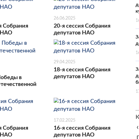
д
к
26.06.2025
1
я Собрания
20-я сессия Собрания
 НАО
депутатов НАО
З
д
1
29.04.2025
18-я сессия Собрания
З
д
депутатов НАО
Победы в
б
течественной
1
К
17.02.2025
‹
я Собрания
16-я сессия Собрания
 НАО
депутатов НАО