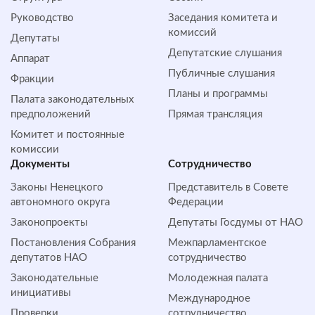
Руководство
Заседания комитета и
комиссий
Депутаты
Депутатские слушания
Аппарат
Публичные слушания
Фракции
Планы и программы
Палата законодательных
предположений
Прямая трансляция
Комитет и постоянные
комиссии
Документы
Сотрудничество
Законы Ненецкого
Представитель в Совете
автономного округа
Федерации
Законопроекты
Депутаты Госдумы от НАО
Постановления Собрания
Межпарламентское
депутатов НАО
сотрудничество
Законодательные
Молодежная палата
инициативы
Международное
Проверки
сотрудничество