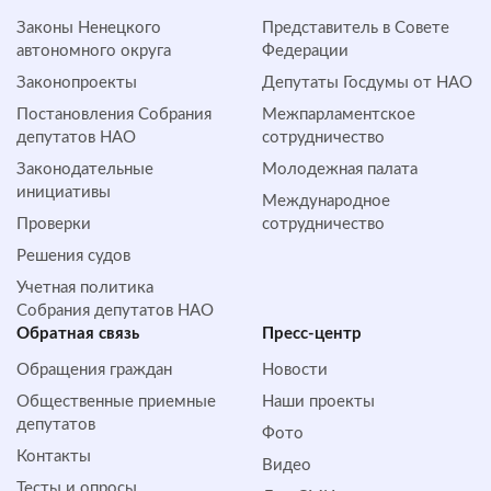
Законы Ненецкого
Представитель в Совете
автономного округа
Федерации
Законопроекты
Депутаты Госдумы от НАО
Постановления Собрания
Межпарламентское
депутатов НАО
сотрудничество
Законодательные
Молодежная палата
инициативы
Международное
Проверки
сотрудничество
Решения судов
Учетная политика
Собрания депутатов НАО
Обратная cвязь
Пресс-центр
Обращения граждан
Новости
Общественные приемные
Наши проекты
депутатов
Фото
Контакты
Видео
Тесты и опросы