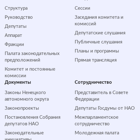
Структура
Сессии
Руководство
Заседания комитета и
комиссий
Депутаты
Депутатские слушания
Аппарат
Публичные слушания
Фракции
Планы и программы
Палата законодательных
предположений
Прямая трансляция
Комитет и постоянные
комиссии
Документы
Сотрудничество
Законы Ненецкого
Представитель в Совете
автономного округа
Федерации
Законопроекты
Депутаты Госдумы от НАО
Постановления Собрания
Межпарламентское
депутатов НАО
сотрудничество
Законодательные
Молодежная палата
инициативы